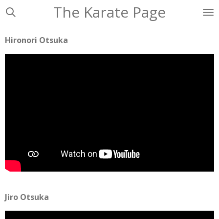
The Karate Page
Ga
direct
naar
Hironori Otsuka
de
hoofdinhoud
Jiro Otsuka